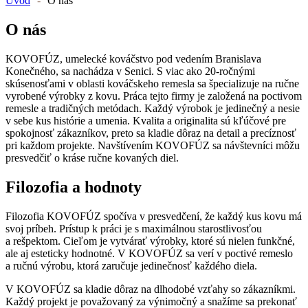
Úvod
-
O nás
O nás
KOVOFÚZ, umelecké kováčstvo pod vedením Branislava
Konečného, sa nachádza v Senici. S viac ako 20-ročnými
skúsenosťami v oblasti kováčskeho remesla sa špecializuje na ručne
vyrobené výrobky z kovu. Práca tejto firmy je založená na poctivom
remesle a tradičných metódach. Každý výrobok je jedinečný a nesie
v sebe kus histórie a umenia. Kvalita a originalita sú kľúčové pre
spokojnosť zákazníkov, preto sa kladie dôraz na detail a precíznosť
pri každom projekte. Navštívením KOVOFÚZ sa návštevníci môžu
presvedčiť o kráse ručne kovaných diel.
Filozofia a hodnoty
Filozofia KOVOFÚZ spočíva v presvedčení, že každý kus kovu má
svoj príbeh. Prístup k práci je s maximálnou starostlivosťou
a rešpektom. Cieľom je vytvárať výrobky, ktoré sú nielen funkčné,
ale aj esteticky hodnotné. V KOVOFÚZ sa verí v poctivé remeslo
a ručnú výrobu, ktorá zaručuje jedinečnosť každého diela.
V KOVOFÚZ sa kladie dôraz na dlhodobé vzťahy so zákazníkmi.
Každý projekt je považovaný za výnimočný a snažíme sa prekonať