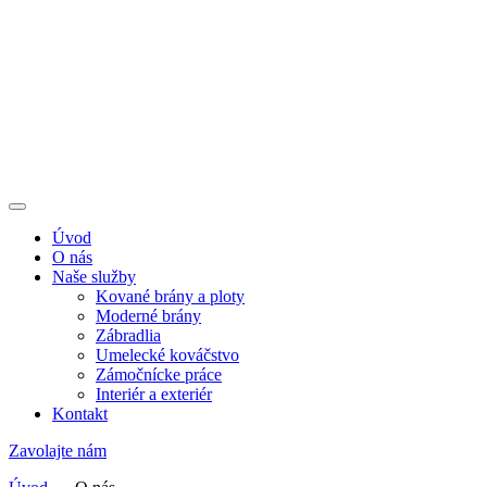
Úvod
O nás
Naše služby
Kované brány a ploty
Moderné brány
Zábradlia
Umelecké kováčstvo
Zámočnícke práce
Interiér a exteriér
Kontakt
Zavolajte nám